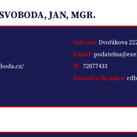
SVOBODA, JAN, MGR.
Adresa:
Dvořákova 22
Email:
podatelna@exek
boda.cz/
IČ:
72077433
Datová schránka:
rdb