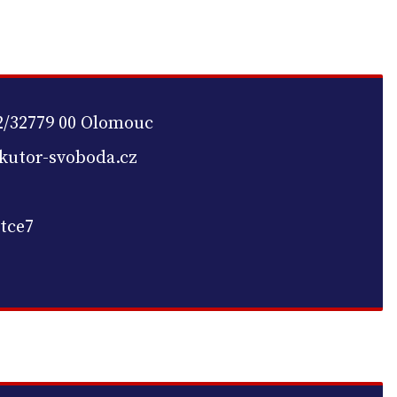
2/32779 00 Olomouc
utor-svoboda.cz
tce7