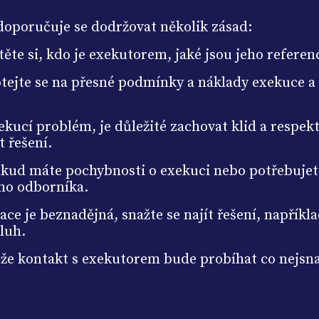
doporučuje se dodržovat několik zásad:
ěte si, kdo je exekutorem, jaké jsou jeho referen
eptejte se na přesné podmínky a náklady exekuce 
xekucí problém, je důležité zachovat klid a respek
t řešení.
pokud máte pochybnosti o exekuci nebo potřebujet
ého odborníka.
ituace je beznadějná, snažte se najít řešení, napří
dluh.
že kontakt s exekutorem bude probíhat co nejsnadn