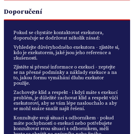
Doporučení
Pokud se chystáte kontaktovat exekutora,
doporučuje se dodržovat několik zásad:
Vyhledejte důvěryhodného exekutora - zjistěte si,
kdo je exekutorem, jaké jsou jeho reference a
zkušenosti.
Zjistěte si přesné informace o exekuci - zeptejte
se na přesné podmínky a náklady exekuce a na
to, jakou formu vymáhání dluhu exekutor
použije.
Zachovejte klid a respekt - i když máte s exekucí
problém, je důležité zachovat klid a respekt vůči
exekutorovi, aby se vám lépe naslouchalo a aby
se mohl snáze snažit najít řešení.
Konzultujte svoji situaci s odborníkem - pokud
máte pochybnosti o exekuci nebo potřebujete
konzultovat svou situaci s odborníkem, měli
byste se obrátit na právníka nebo jiného