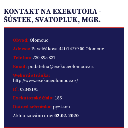
KONTAKT NA EXEKUTORA -
ŠŮSTEK, SVATOPLUK, MGR.
Obvod:
Olomouc
Adresa:
Pavelčákova 441/14779 00 Olomouc
Telefon:
730 895 831
Email:
podatelna@exekuceolomouc.cz
Webová stránka:
http://www.exekuceolomouc.cz/
IČ:
02348195
Exekutorské číslo:
185
Datová schránka:
pyz4snu
Aktualizováno dne:
02.02. 2020