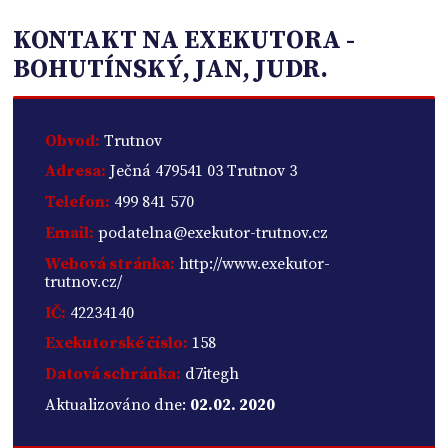
KONTAKT NA EXEKUTORA -
BOHUTÍNSKÝ, JAN, JUDR.
Obvod:
Trutnov
Adresa:
Ječná 479541 03 Trutnov 3
Telefon:
499 841 570
Email:
podatelna@exekutor-trutnov.cz
Webová stránka:
http://www.exekutor-
trutnov.cz/
IČ:
42234140
Exekutorské číslo:
158
Datová schránka:
d7itegh
Aktualizováno dne:
02.02. 2020