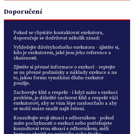
Doporučení
Pokud se chystáte kontaktovat exekutora,
doporučuje se dodržovat několik zásad:
Vyhledejte důvěryhodného exekutora - zjistěte si,
kdo je exekutorem, jaké jsou jeho reference a
zkušenosti.
Zjistěte si přesné informace o exekuci - zeptejte
se na přesné podmínky a náklady exekuce a na
to, jakou formu vymáhání dluhu exekutor
použije.
Zachovejte klid a respekt - i když máte s exekucí
problém, je důležité zachovat klid a respekt vůči
exekutorovi, aby se vám lépe naslouchalo a aby
se mohl snáze snažit najít řešení.
Konzultujte svoji situaci s odborníkem - pokud
máte pochybnosti o exekuci nebo potřebujete
konzultovat svou situaci s odborníkem, měli
byste se obrátit na právníka nebo jiného